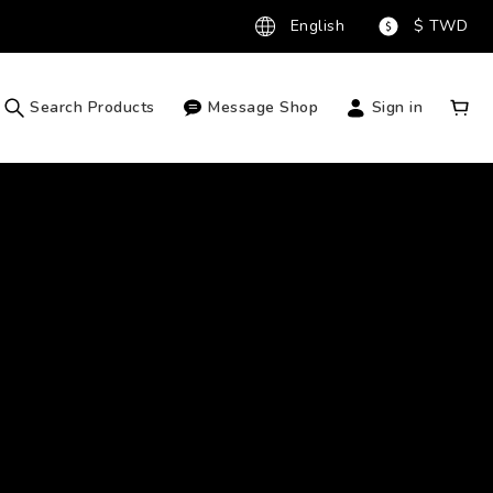
English
$
TWD
Search Products
Message Shop
Sign in