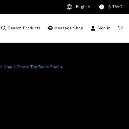
English
$
TWD
Search Products
Message Shop
Sign in