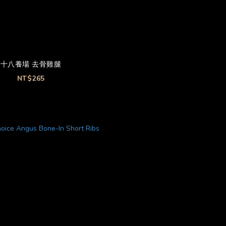
十八養場 去骨雞腿
NT$265