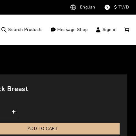
English
$
TWD
Search Products
Message Shop
Sign in
k Breast
ADD TO CART