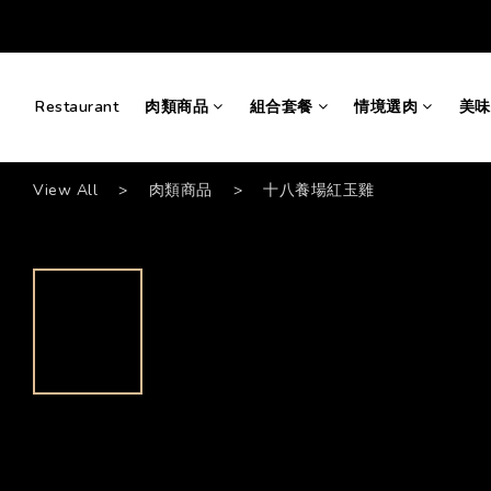
Restaurant
肉類商品
組合套餐
情境選肉
美味
View All
>
肉類商品
>
十八養場紅玉雞