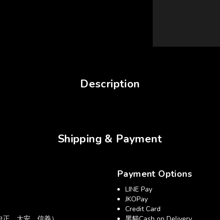
Description
Shipping & Payment
Payment Options
LINE Pay
JKOPay
Credit Card
中正、大安、信義）
黑貓Cash on Delivery