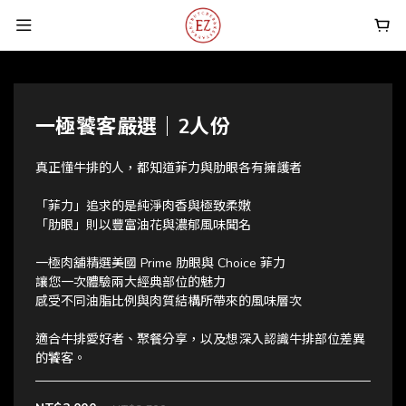
一極饕客嚴選｜2人份
真正懂牛排的人，都知道菲力與肋眼各有擁護者
「菲力」追求的是純淨肉香與極致柔嫩
「肋眼」則以豐富油花與濃郁風味聞名
一極肉舖精選美國 Prime 肋眼與 Choice 菲力
讓您一次體驗兩大經典部位的魅力
感受不同油脂比例與肉質結構所帶來的風味層次
適合牛排愛好者、聚餐分享，以及想深入認識牛排部位差異
的饕客。